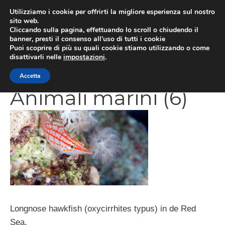
Vai
Utilizziamo i cookie per offrirti la migliore esperienza sul nostro
al
sito web.
MEN
Cliccando sulla pagina, effettuando lo scroll o chiudendo il
contenuto
banner, presti il consenso all’uso di tutti i cookie
Puoi scoprire di più su quali cookie stiamo utilizzando o come
disattivarli nelle
impostazioni
.
CATEGORIES
Accetta
Animali marini (6)
Longnose hawkfish (oxycirrhites typus) in de Red
Sea.