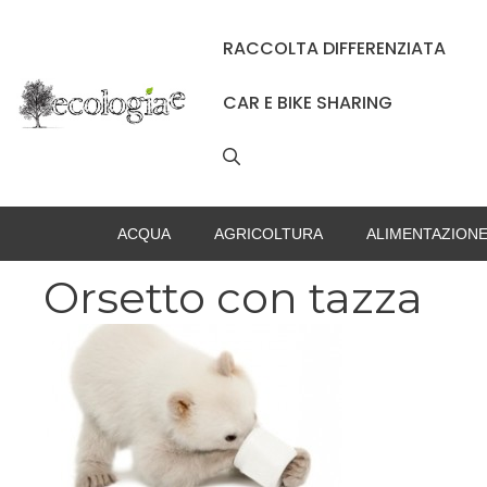
Vai
al
RACCOLTA DIFFERENZIATA
contenuto
CAR E BIKE SHARING
ACQUA
AGRICOLTURA
ALIMENTAZION
Orsetto con tazza