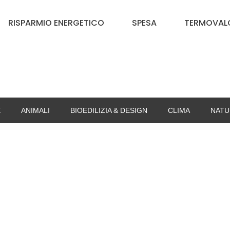
RISPARMIO ENERGETICO
SPESA
TERMOVALO
E
ANIMALI
BIOEDILIZIA & DESIGN
CLIMA
NATU