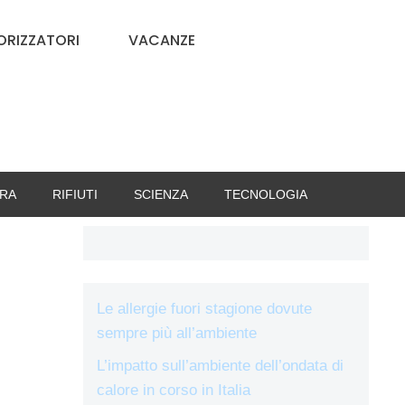
RIZZATORI
VACANZE
RA
RIFIUTI
SCIENZA
TECNOLOGIA
Le allergie fuori stagione dovute
sempre più all’ambiente
L’impatto sull’ambiente dell’ondata di
calore in corso in Italia