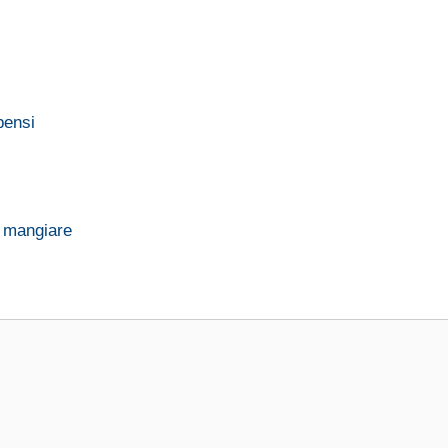
pensi
o mangiare