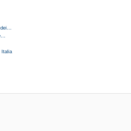
o dei…
te…
Italia