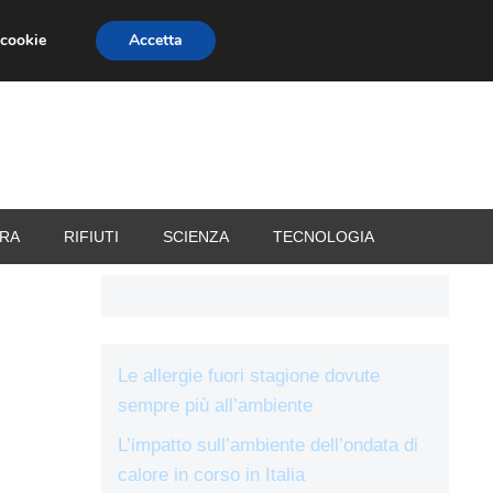
 cookie
Accetta
RIZZATORI
VACANZE
RA
RIFIUTI
SCIENZA
TECNOLOGIA
Le allergie fuori stagione dovute
sempre più all’ambiente
L’impatto sull’ambiente dell’ondata di
calore in corso in Italia