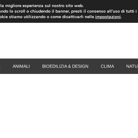
i la migliore esperienza sul nostro sito web.
ndo lo scroll o chiudendo il banner, presti il consenso all’uso di tutti i
RISPARMIO ENERGETICO
SPESA
TERMOVALO
ookie stiamo utilizzando o come disattivarli nelle
impostazioni
.
E
ANIMALI
BIOEDILIZIA & DESIGN
CLIMA
NATU