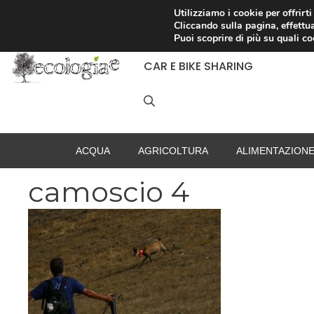
Vai
Utilizziamo i cookie per offrirt
Cliccando sulla pagina, effettua
al
RACCOLTA DIFFERENZIATA
Puoi scoprire di più su quali c
contenuto
CAR E BIKE SHARING
ACQUA
AGRICOLTURA
ALIMENTAZION
camoscio 4