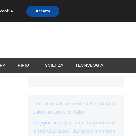
 cookie
Accetta
RIZZATORI
VACANZE
RA
RIFIUTI
SCIENZA
TECNOLOGIA
L’impatto sull’ambiente dell’ondata di
calore in corso in Italia
Maggior peso per la quota green con
le ristrutturazioni dal prossimo mese