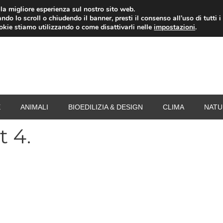
i la migliore esperienza sul nostro sito web.
ndo lo scroll o chiudendo il banner, presti il consenso all’uso di tutti i
RISPARMIO ENERGETICO
SPESA
TERMOVALO
ookie stiamo utilizzando o come disattivarli nelle
impostazioni
.
E
ANIMALI
BIOEDILIZIA & DESIGN
CLIMA
NATU
t 4.