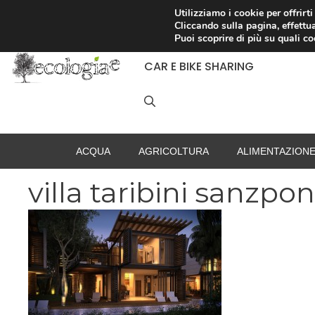
Vai
Utilizziamo i cookie per offrirt
Cliccando sulla pagina, effettua
al
RACCOLTA DIFFERENZIATA
Puoi scoprire di più su quali c
contenuto
CAR E BIKE SHARING
ACQUA
AGRICOLTURA
ALIMENTAZION
villa taribini sanzpon