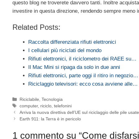
questo blog ne troverete davvero tanti. Inoltre acquist
investire in questa direzione, rendendo sempre meno inq
Related Posts:
Raccolta differenziata rifiuti elettronici
I cellulari più riciclati del mondo
Rifiuti elettronici, il riciclometro dei RAEE su…
Il Mac Mini si ripaga da solo in due anni
Rifiuti elettronici, parte oggi il ritiro in negozio…
Riciclaggio televisori: ecco cosa avviene alle…
Categorie
Riciclabile
,
Tecnologia
Tag
computer
,
riciclo
,
telefonini
Arriva la nuova direttiva dell’UE sul riciclaggio delle pile usat
Earth 911: la Terra è in pericolo
1 commento su “Come disfarsi d