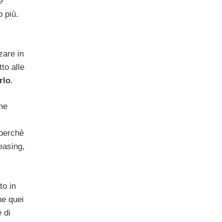
e
o più.
zare in
tto alle
rlo
.
che
 perchè
easing,
to in
ne quei
 di