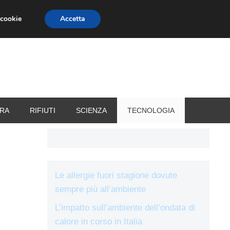
 cookie
Accetta
RIZZATORI
VACANZE
RA
RIFIUTI
SCIENZA
TECNOLOGIA
Le allergie fuori stagione dovute
sempre più all’ambiente
L’impatto sull’ambiente dell’ondata di
calore in corso in Italia