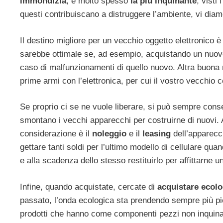
immondizia
, e molto spesso
la più inquinante
, visti
questi contribuiscano a distruggere l’ambiente, vi diam
Il destino migliore per un vecchio oggetto elettronico è 
sarebbe ottimale se, ad esempio, acquistando un nuovo 
caso di malfunzionamenti di quello nuovo. Altra buona
prime armi con l’elettronica, per cui il vostro vecchio 
Se proprio ci se ne vuole liberare, si può sempre cons
smontano i vecchi apparecchi per costruirne di nuovi. 
considerazione è il
noleggio
e il
leasing
dell’apparecc
gettare tanti soldi per l’ultimo modello di cellulare q
e alla scadenza dello stesso restituirlo per affittarne un
Infine, quando acquistate, cercate di
acquistare ecolo
passato, l’onda ecologica sta prendendo sempre più pi
prodotti che hanno come componenti pezzi non inquinan