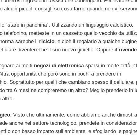
 i numerosi ingredienti tossici che contengono. Per evitare ch
o alcuni piccoli consigli su cosa farne quando non vi servon
lo “stare in panchina”. Utilizzando un linguaggio calcistico,
telefonino, metteste in un cassetto quello vecchio da utiliz
 norma sarebbe il
riciclo
, e cioè il regalarlo a qualche cugine
cellulare diventerebbe il suo nuovo gioiello. Oppure il
rivende
egnare ai molti
negozi di elettronica
sparsi in molte città, 
Altra opportunità che però sono in pochi a prendere in
hio. Soprattutto per quelli che cambiano spesso il cellulare,
uando tra 6 mesi ne compreremo un altro? Meglio prenderlo in l
 altro.
gico
. Visto che ultimamente, come abbiamo anche dimostra
ede anche nel settore tecnologico, prendete in considerazio
ti o con basso impatto sull’ambiente, e sfogliando le pagine