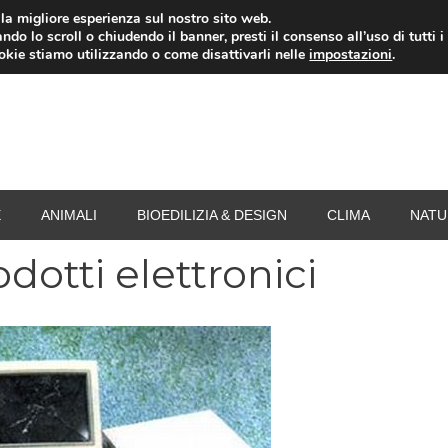
i la migliore esperienza sul nostro sito web.
ndo lo scroll o chiudendo il banner, presti il consenso all’uso di tutti i
RISPARMIO ENERGETICO
SPESA
TERMOVALO
ookie stiamo utilizzando o come disattivarli nelle
impostazioni
.
E
ANIMALI
BIOEDILIZIA & DESIGN
CLIMA
NATU
dotti elettronici