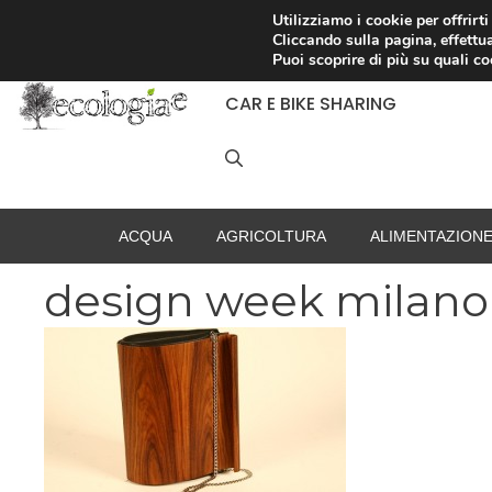
Vai
Utilizziamo i cookie per offrirt
Cliccando sulla pagina, effettua
al
RACCOLTA DIFFERENZIATA
Puoi scoprire di più su quali c
contenuto
CAR E BIKE SHARING
ACQUA
AGRICOLTURA
ALIMENTAZION
design week milano