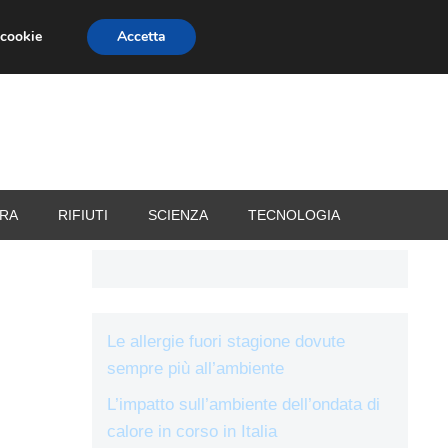
 cookie
Accetta
RIZZATORI
VACANZE
RA
RIFIUTI
SCIENZA
TECNOLOGIA
Le allergie fuori stagione dovute
sempre più all’ambiente
L’impatto sull’ambiente dell’ondata di
calore in corso in Italia