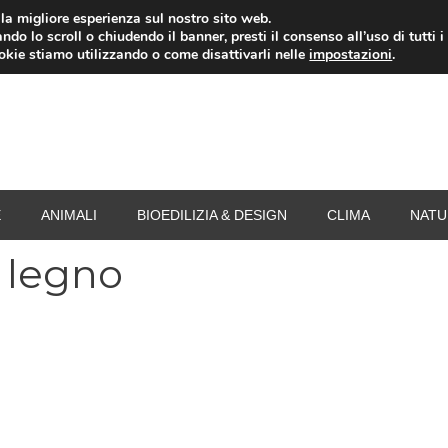
i la migliore esperienza sul nostro sito web.
ndo lo scroll o chiudendo il banner, presti il consenso all’uso di tutti i
RISPARMIO ENERGETICO
SPESA
TERMOVALO
ookie stiamo utilizzando o come disattivarli nelle
impostazioni
.
E
ANIMALI
BIOEDILIZIA & DESIGN
CLIMA
NATU
 legno