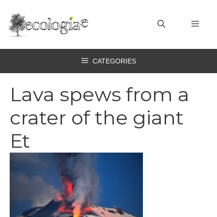
Vai
al
MEN
contenuto
CATEGORIES
Lava spews from a
crater of the giant
Et