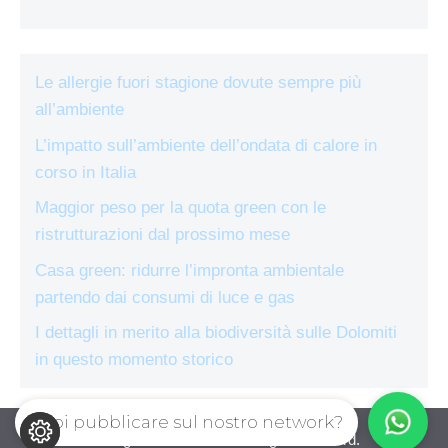
Le allergie fuori stagione dovute sempre più
all’ambiente
L’impatto sull’ambiente dell’ondata di calore in
corso in Italia
Maggior peso per la quota green con le
ristrutturazioni dal prossimo mese
Casa green: ridurre l’impronta ambientale
partendo dai consumi di luce e gas
I dettagli in merito alla biodiversità sulle Dolomiti
in questo momento storico
Vuoi pubblicare sul nostro network?
ecologiae.com © 2026. All right reserverd.