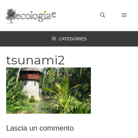
Vai
al
MEN
contenuto
CATEGORIES
tsunami2
Lascia un commento