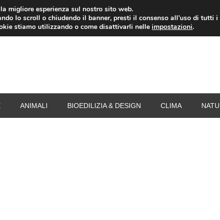
i la migliore esperienza sul nostro sito web.
ndo lo scroll o chiudendo il banner, presti il consenso all’uso di tutti i
RISPARMIO ENERGETICO
SPESA
TERMOVALO
ookie stiamo utilizzando o come disattivarli nelle
impostazioni
.
E
ANIMALI
BIOEDILIZIA & DESIGN
CLIMA
NATU