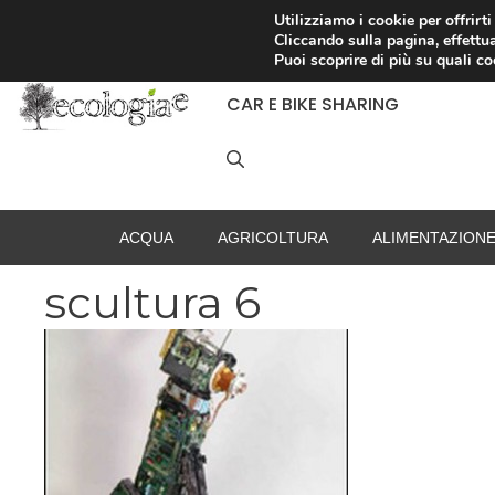
Vai
Utilizziamo i cookie per offrirt
Cliccando sulla pagina, effettua
al
RACCOLTA DIFFERENZIATA
Puoi scoprire di più su quali c
contenuto
CAR E BIKE SHARING
ACQUA
AGRICOLTURA
ALIMENTAZION
scultura 6