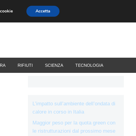
 cookie
Accetta
RIZZATORI
VACANZE
RA
RIFIUTI
SCIENZA
TECNOLOGIA
L’impatto sull’ambiente dell’ondata di
calore in corso in Italia
Maggior peso per la quota green con
le ristrutturazioni dal prossimo mese