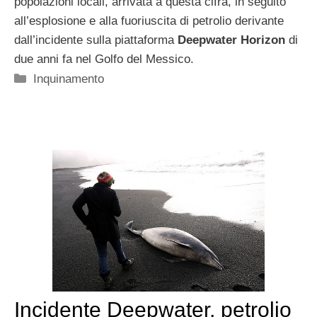
popolazioni locali, arrivata a questa cifra, in seguito
all’esplosione e alla fuoriuscita di petrolio derivante
dall’incidente sulla piattaforma
Deepwater Horizon
di
due anni fa nel Golfo del Messico.
Categorie
Inquinamento
Incidente Deepwater, petrolio