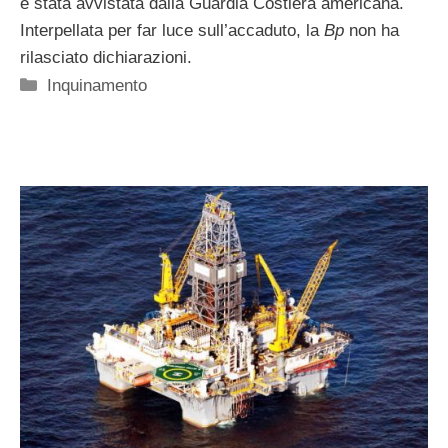
è stata avvistata dalla Guardia Costiera americana.
Interpellata per far luce sull’accaduto, la
Bp
non ha
rilasciato dichiarazioni.
Categorie
Inquinamento