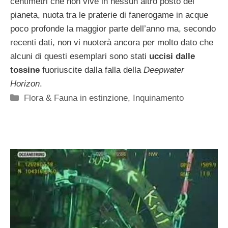
centimetri che non vive in nessun altro posto del
pianeta, nuota tra le praterie di fanerogame in acque
poco profonde la maggior parte dell’anno ma, secondo
recenti dati, non vi nuoterà ancora per molto dato che
alcuni di questi esemplari sono stati
uccisi dalle
tossine
fuoriuscite dalla falla della
Deepwater
Horizon
.
Categorie
Flora & Fauna in estinzione
,
Inquinamento