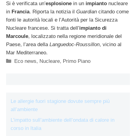
Si è verificata un’
esplosione
in un
impianto
nucleare
in
Francia
. Riporta la notizia il
Guardian
citando come
fonti le autorità locali e l’Autorità per la Sicurezza
Nucleare francese. Si tratta dell’
impianto di
Marcoule
, localizzato nella regione meridionale del
Paese, l’area della
Languedoc-Roussillon
, vicino al
Mar Mediterraneo.
Categorie
Eco news
,
Nucleare
,
Primo Piano
Le allergie fuori stagione dovute sempre più
all’ambiente
L’impatto sull’ambiente dell’ondata di calore in
corso in Italia