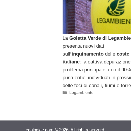
La
Goletta Verde di Legambie
presenta nuovi dati
sull
‘inquinamento
delle
coste
italiane
: la cattiva depurazione 
problema principale, con il 90%
punti critici individuati in pross
delle foci di canali, fiumi e torre
Categorie
Legambiente
ecologiae.com © 2026. All right reserverd.