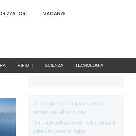
RIZZATORI
VACANZE
RA
RIFIUTI
SCIENZA
TECNOLOGIA
Le allergie fuori stagione dovute
sempre più all’ambiente
L’impatto sull’ambiente dell’ondata di
calore in corso in Italia