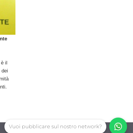
nte
è il
 dei
imità
nti.
Vuoi pubblicare sul nostro network?