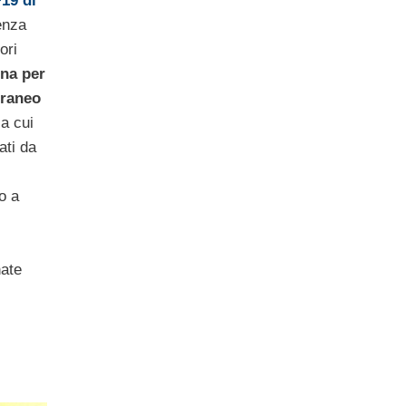
19 di
enza
ori
na per
rraneo
 a cui
ati da
o a
nate