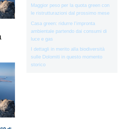
Maggior peso per la quota green con
le ristrutturazioni dal prossimo mese
Casa green: ridurre l’impronta
ambientale partendo dai consumi di
a
luce e gas
I dettagli in merito alla biodiversità
sulle Dolomiti in questo momento
storico