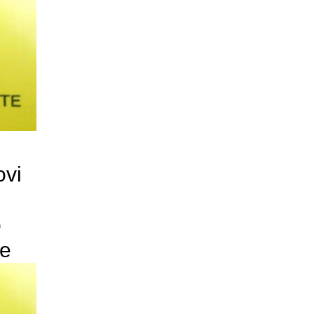
ovi
o
ne