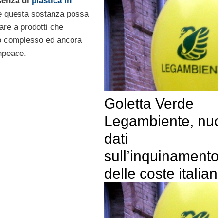
senza di
plastica in
che questa sostanza possa
are a prodotti che
to complesso ed ancora
npeace.
Goletta Verde
Legambiente, nu
dati
sull’inquinament
delle coste italia