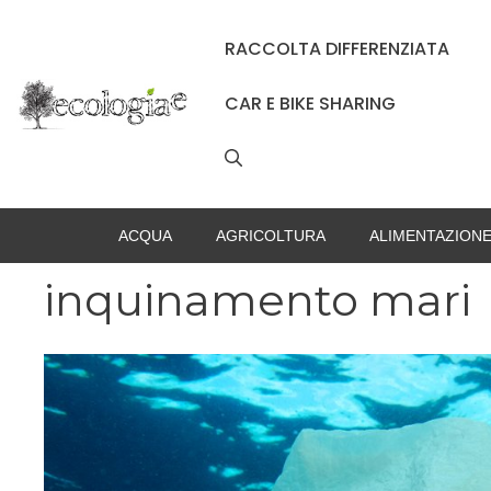
Vai
al
RACCOLTA DIFFERENZIATA
contenuto
CAR E BIKE SHARING
ACQUA
AGRICOLTURA
ALIMENTAZION
inquinamento mari