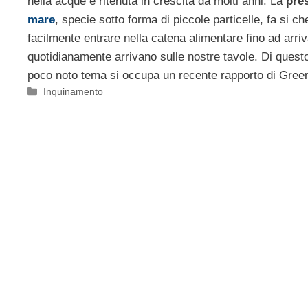
nella acque è ritenuta in crescita da molti anni. La
pre
mare
, specie sotto forma di piccole particelle, fa si 
facilmente entrare nella catena alimentare fino ad arriv
quotidianamente arrivano sulle nostre tavole. Di ques
poco noto tema si occupa un recente rapporto di Gree
Categorie
Inquinamento