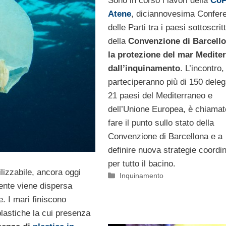
Sono in corso i lavori della
CoP
Atene
, diciannovesima Confer
delle Parti tra i paesi sottoscritt
della
Convenzione di Barcello
la protezione del mar Medite
dall’inquinamento
. L’incontro,
parteciperanno più di 150 deleg
21 paesi del Mediterraneo e
dell’Unione Europea, è chiamat
fare il punto sullo stato della
Convenzione di Barcellona e a
definire nuova strategie coordi
per tutto il bacino.
lizzabile, ancora oggi
Categorie
Inquinamento
nte viene dispersa
e. I mari finiscono
plastiche la cui presenza