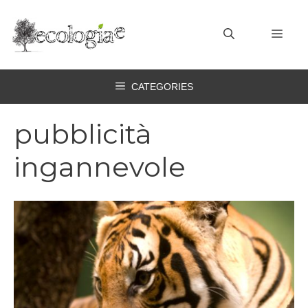
Vai
al
MEN
contenuto
CATEGORIES
pubblicità
ingannevole