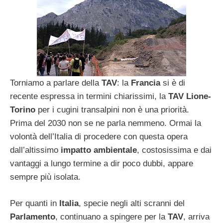
Torniamo a parlare della
TAV
: la
Francia
si è di
recente espressa in termini chiarissimi, la
TAV Lione-
Torino
per i cugini transalpini non è una priorità.
Prima del 2030 non se ne parla nemmeno. Ormai la
volontà dell’Italia di procedere con questa opera
dall’altissimo
impatto ambientale
, costosissima e dai
vantaggi a lungo termine a dir poco dubbi, appare
sempre più isolata.
Per quanti in
Italia
, specie negli alti scranni del
Parlamento
, continuano a spingere per la
TAV
, arriva