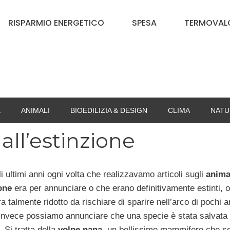
RISPARMIO ENERGETICO
SPESA
TERMOVALO
E
ANIMALI
BIOEDILIZIA & DESIGN
CLIMA
NATU
all’estinzione
i ultimi anni ogni volta che realizzavamo articoli sugli
animal
one
era per annunciare o che erano definitivamente estinti, o
 talmente ridotto da rischiare di sparire nell’arco di pochi a
 invece possiamo annunciare che una specie è stata salvata
. Si tratta della
volpe nana
, un bellissimo mammifero che 