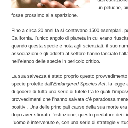
un peluche, pi
fosse prossimo alla sparizione.
Fino a circa 20 anni fa si contavano 1500 esemplari, po
California, l’unico angolo di pianeta in cui erano riusc
quando questa specie è nota agli scienziati, il suo num
associazioni e gli addetti al settore hanno lanciato l’a
nell’elenco delle specie in pericolo critico.
La sua salvezza è stato proprio questo provvedimento 
specie protette dall’
Endangered Species Act
, la legge
di godere di tutta una serie di tutele tra le quali l’imposs
provvedimenti che l’hanno salvata c’è paradossalmente 
positivi. Una delle principali cause della sua morte er
dopo aver sfiorato l’estinzione, questo predatore dei cie
l’uomo è intervenuto e, con una serie di strategie virtu