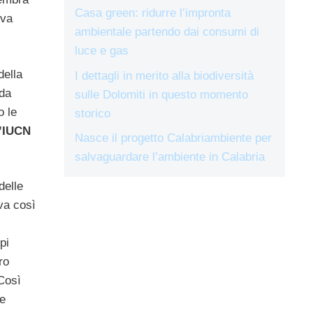
Casa green: ridurre l’impronta
eva
ambientale partendo dai consumi di
luce e gas
della
I dettagli in merito alla biodiversità
 da
sulle Dolomiti in questo momento
o le
storico
l’IUCN
Nasce il progetto Calabriambiente per
salvaguardare l’ambiente in Calabria
delle
eva così
pi
ro
 Così
ne