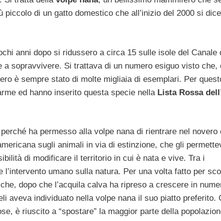
ù piccolo di un gatto domestico che all’inizio del 2000 si dic
chi anni dopo si ridussero a circa 15 sulle isole del Canale 
ite a sopravvivere. Si trattava di un numero esiguo visto che,
ero è sempre stato di molte migliaia di esemplari. Per quest
llarme ed hanno inserito questa specie nella
Lista Rossa del
perché ha permesso alla volpe nana di rientrare nel novero 
 americana sugli animali in via di estinzione, che gli permett
ibilità di modificare il territorio in cui è nata e vive. Tra i
l’intervento umano sulla natura. Per una volta fatto per sco
a che, dopo che l’acquila calva ha ripreso a crescere in nume
li aveva individuato nella volpe nana il suo piatto preferito.
ose, è riuscito a “spostare” la maggior parte della popolazio