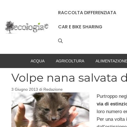
Vai
al
RACCOLTA DIFFERENZIATA
contenuto
CAR E BIKE SHARING
ACQUA
AGRICOLTURA
ALIMENTAZION
Volpe nana salvata d
3 Giugno 2013
di
Redazione
Purtroppo negl
via di estinzi
loro numero era
Per una volta
dall’estinzione