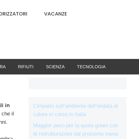
RIZZATORI
VACANZE
RA
RIFIUTI
SCIENZA
TECNOLOGIA
i in
L’impatto sull’ambiente dell’ondata di
 che il
calore in corso in Italia
nni.
Maggior peso per la quota green con
le ristrutturazioni dal prossimo mese
sembra