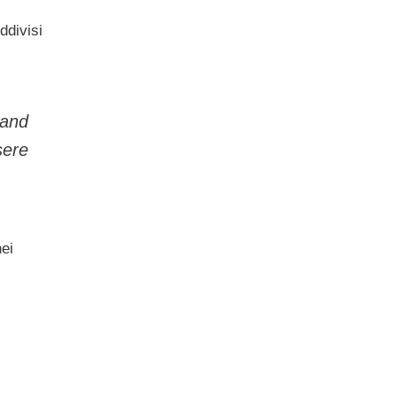
ddivisi
 and
sere
nei