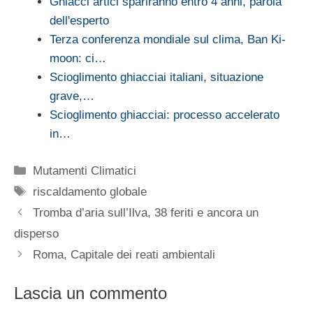
Ghiacci artici spariranno entro 4 anni, parola
dell'esperto
Terza conferenza mondiale sul clima, Ban Ki-
moon: ci…
Scioglimento ghiacciai italiani, situazione
grave,…
Scioglimento ghiacciai: processo accelerato
in…
Categorie
Mutamenti Climatici
Tag
riscaldamento globale
Tromba d’aria sull’Ilva, 38 feriti e ancora un
disperso
Roma, Capitale dei reati ambientali
Lascia un commento