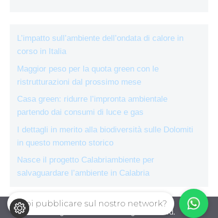
L’impatto sull’ambiente dell’ondata di calore in
corso in Italia
Maggior peso per la quota green con le
ristrutturazioni dal prossimo mese
Casa green: ridurre l’impronta ambientale
partendo dai consumi di luce e gas
I dettagli in merito alla biodiversità sulle Dolomiti
in questo momento storico
Nasce il progetto Calabriambiente per
salvaguardare l’ambiente in Calabria
Vuoi pubblicare sul nostro network?
ecologiae.com © 2026. All right reserverd.