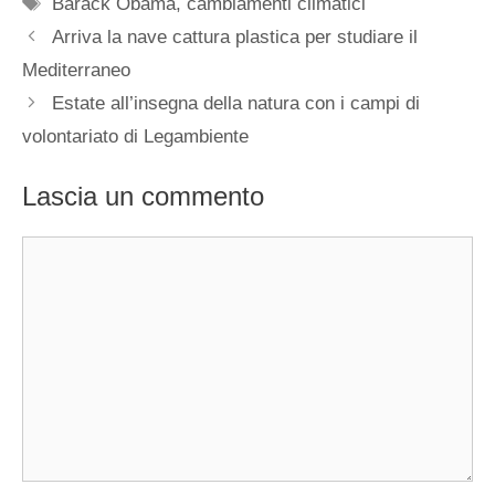
Tag
Barack Obama
,
cambiamenti climatici
Arriva la nave cattura plastica per studiare il
Mediterraneo
Estate all’insegna della natura con i campi di
volontariato di Legambiente
Lascia un commento
Commento