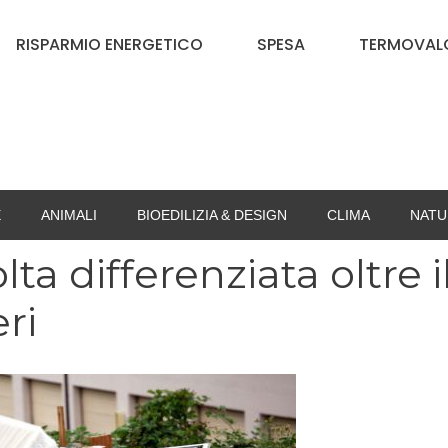
RISPARMIO ENERGETICO
SPESA
TERMOVALO
E
ANIMALI
BIOEDILIZIA & DESIGN
CLIMA
NATU
lta differenziata oltre i
ri