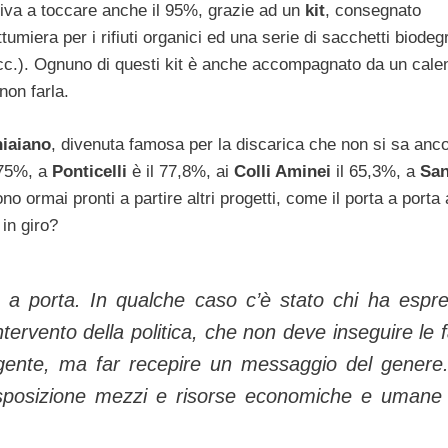
arriva a toccare anche il 95%, grazie ad un
kit
, consegnato
umiera per i rifiuti organici ed una serie di sacchetti biodeg
 ecc.). Ognuno di questi kit è anche accompagnato da un cale
 non farla.
iaiano
, divenuta famosa per la discarica che non si sa anc
l 75%, a
Ponticelli
è il 77,8%, ai
Colli Aminei
il 65,3%, a
Sa
no ormai pronti a partire altri progetti, come il porta a porta 
 in giro?
a a porta. In qualche caso c’è stato chi ha espr
tervento della politica, che non deve inseguire le fa
a gente, ma far recepire un messaggio del genere
 disposizione mezzi e risorse economiche e umane