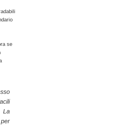
radabili
ndario
ora se
n
a
esso
cili
. La
 per