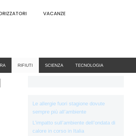
RIZZATORI
VACANZE
RA
RIFIUTI
SCIENZA
TECNOLOGIA
l
Le allergie fuori stagione dovute
sempre più all’ambiente
L’impatto sull’ambiente dell’ondata di
calore in corso in Italia