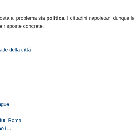
posta al problema sia
politica
. I cittadini napoletani dunque l
e risposte concrete.
ade della città
…
ingue
fiuti Roma
ano i…