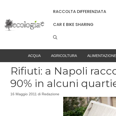
Vai
al
RACCOLTA DIFFERENZIATA
contenuto
CAR E BIKE SHARING
ACQUA
AGRICOLTURA
ALIMENTAZION
Rifiuti: a Napoli racco
90% in alcuni quartie
16 Maggio 2011
di
Redazione