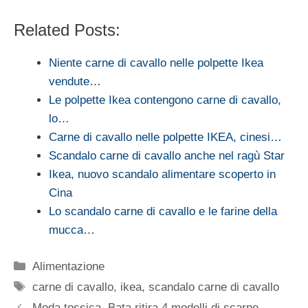
Related Posts:
Niente carne di cavallo nelle polpette Ikea
vendute…
Le polpette Ikea contengono carne di cavallo,
lo…
Carne di cavallo nelle polpette IKEA, cinesi…
Scandalo carne di cavallo anche nel ragù Star
Ikea, nuovo scandalo alimentare scoperto in
Cina
Lo scandalo carne di cavallo e le farine della
mucca…
Categorie
Alimentazione
Tag
carne di cavallo
,
ikea
,
scandalo carne di cavallo
Moda tossica, Bata ritira 4 modelli di scarpe