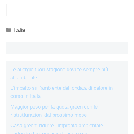
Categorie
Italia
Le allergie fuori stagione dovute sempre più
all’ambiente
L’impatto sull’ambiente dell’ondata di calore in
corso in Italia
Maggior peso per la quota green con le
ristrutturazioni dal prossimo mese
Casa green: ridurre l’impronta ambientale
partendo dai consumi di luce e gas