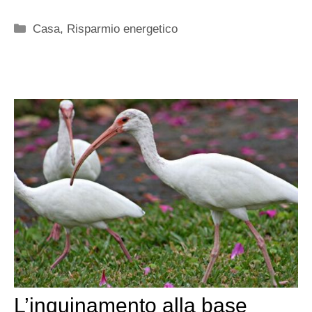
Categorie
Casa
,
Risparmio energetico
L’inquinamento alla base