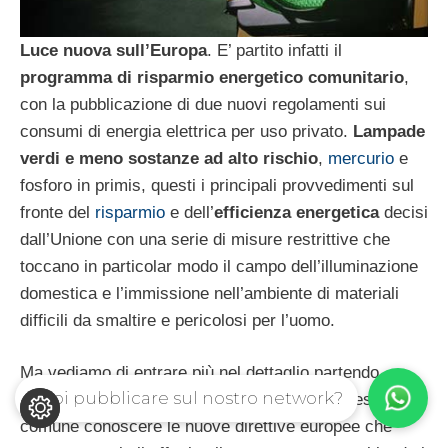
Luce nuova sull’Europa
. E’ partito infatti il
programma di risparmio energetico comunitario
,
con la pubblicazione di due nuovi regolamenti sui
consumi di energia elettrica per uso privato.
Lampade
verdi e meno sostanze ad alto rischio
,
mercurio
e
fosforo in primis, questi i principali provvedimenti sul
fronte del
risparmio
e dell’
efficienza energetica
decisi
dall’Unione con una serie di misure restrittive che
toccano in particolar modo il campo dell’illuminazione
domestica e l’immissione nell’ambiente di materiali
difficili da smaltire e pericolosi per l’uomo.
Ma vediamo di entrare più nel dettaglio partendo
Vuoi pubblicare sul nostro network?
proprio dalle
lampadine
, sulle quali è di interesse
comune conoscere le nuove direttive europee che