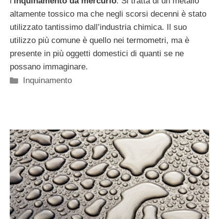
l’
inquinamento da mercurio
. Si tratta di un metallo
altamente tossico ma che negli scorsi decenni è stato
utilizzato tantissimo dall’industria chimica. Il suo
utilizzo più comune è quello nei termometri, ma è
presente in più oggetti domestici di quanti se ne
possano immaginare.
Categorie
Inquinamento