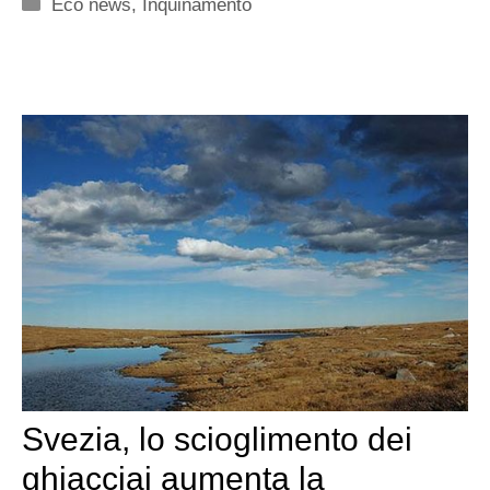
Categorie
Eco news
,
Inquinamento
Svezia, lo scioglimento dei
ghiacciai aumenta la