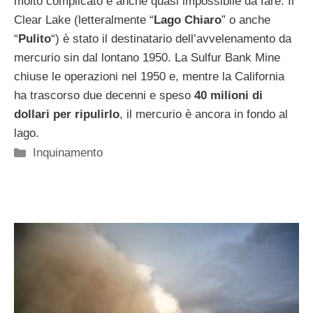
molto complicato è anche quasi impossibile da fare. Il
Clear Lake (letteralmente “
Lago Chiaro
” o anche
“
Pulito
“) è stato il destinatario dell’avvelenamento da
mercurio sin dal lontano 1950. La Sulfur Bank Mine
chiuse le operazioni nel 1950 e, mentre la California
ha trascorso due decenni e speso
40 milioni di
dollari per ripulirlo
, il mercurio è ancora in fondo al
lago.
Categorie
Inquinamento