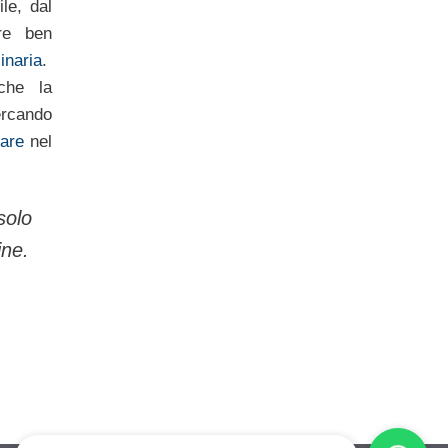
le, dal
re ben
inaria
.
nche la
cercando
tare
nel
solo
ine.