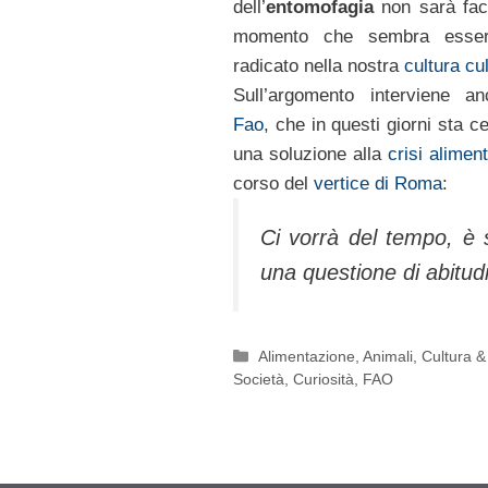
dell’
entomofagia
non sarà faci
momento che sembra esse
radicato nella nostra
cultura cul
Sull’argomento interviene a
Fao
, che in questi giorni sta 
una soluzione alla
crisi alimen
corso del
vertice di Roma
:
Ci vorrà del tempo, è 
una questione di abitud
Categorie
Alimentazione
,
Animali
,
Cultura &
Società
,
Curiosità
,
FAO