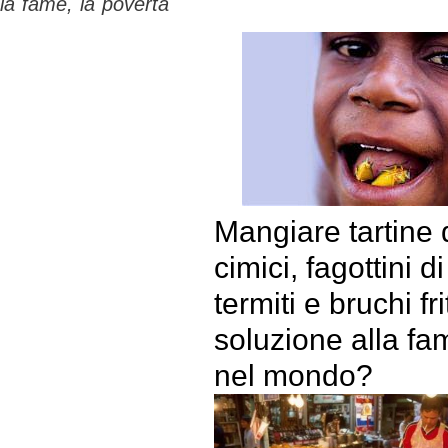
e la fame, la povertà
Mangiare tartine 
cimici, fagottini di
termiti e bruchi frit
soluzione alla fa
nel mondo?