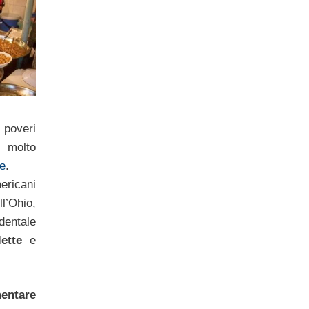
 poveri
molto
te
.
ericani
l’Ohio,
dentale
ette
e
entare