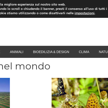
i la migliore esperienza sul nostro sito web.
ndo lo scroll o chiudendo il banner, presti il consenso all’uso di tutti i
RISPARMIO ENERGETICO
SPESA
TERMOVALO
ookie stiamo utilizzando o come disattivarli nelle
impostazioni
.
E
ANIMALI
BIOEDILIZIA & DESIGN
CLIMA
NATU
 nel mondo