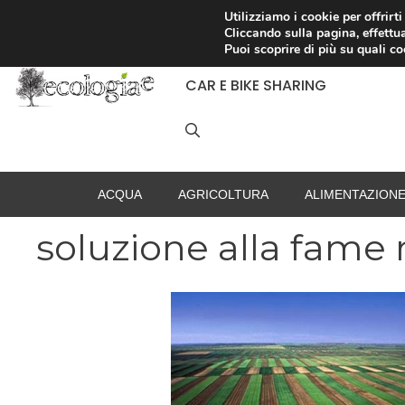
Vai
Utilizziamo i cookie per offrirt
Cliccando sulla pagina, effettua
al
RACCOLTA DIFFERENZIATA
Puoi scoprire di più su quali c
contenuto
CAR E BIKE SHARING
ACQUA
AGRICOLTURA
ALIMENTAZION
soluzione alla fame