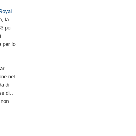
Royal
, la
83 per
i
e per lo
far
one nel
a di
ase di…
a non