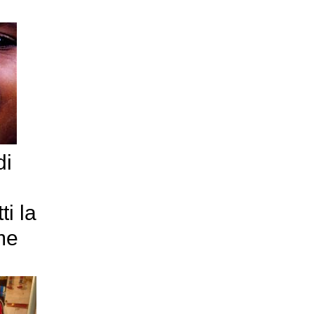
di
ti la
me