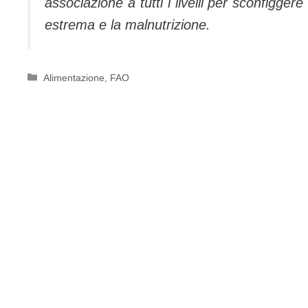
associazione a tutti i livelli per sconfigger
estrema e la malnutrizione.
Categorie
Alimentazione
,
FAO