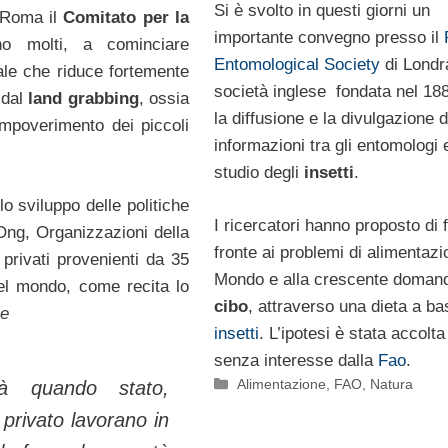
Si è svolto in questi giorni un
a Roma il
Comitato per la
importante convegno presso il
no molti, a cominciare
Entomological Society
di Londra
nale che riduce fortemente
società inglese fondata nel 18
 dal
land grabbing
, ossia
la diffusione e la divulgazione d
 impoverimento dei piccoli
informazioni tra gli entomologi 
studio degli
insetti
.
o sviluppo delle politiche
I ricercatori hanno proposto di 
Ong, Organizzazioni della
fronte ai problemi di alimentazi
 privati provenienti da 35
Mondo e alla crescente domand
nel mondo, come recita lo
cibo
, attraverso una dieta a b
me
insetti
. L’ipotesi è stata accolt
senza interesse dalla
Fao
.
Categorie
Alimentazione
,
FAO
,
Natura
tà quando stato,
 privato lavorano in