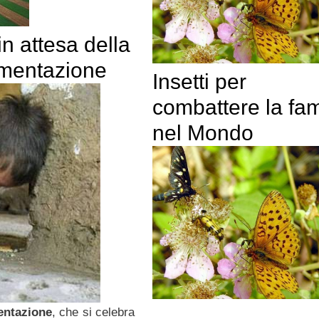
n attesa della
imentazione
Insetti per
combattere la fa
nel Mondo
entazione
, che si celebra