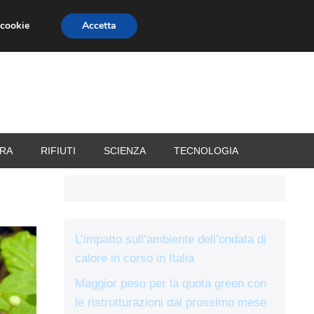
 cookie
Accetta
RIZZATORI
VACANZE
RA
RIFIUTI
SCIENZA
TECNOLOGIA
L’impatto sull’ambiente dell’ondata di
calore in corso in Italia
Maggior peso per la quota green con
le ristrutturazioni dal prossimo mese