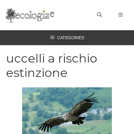
Vai
al
MEN
contenuto
CATEGORIES
uccelli a rischio
estinzione