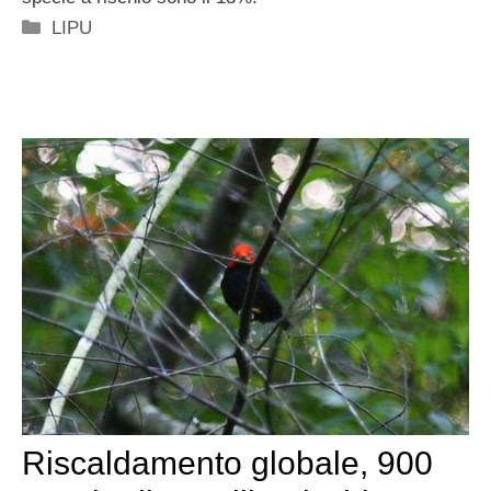
Categorie
LIPU
Riscaldamento globale, 900