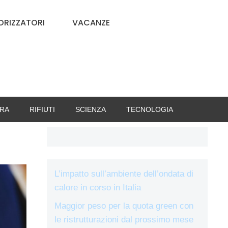
RIZZATORI
VACANZE
RA
RIFIUTI
SCIENZA
TECNOLOGIA
L’impatto sull’ambiente dell’ondata di
calore in corso in Italia
Maggior peso per la quota green con
le ristrutturazioni dal prossimo mese