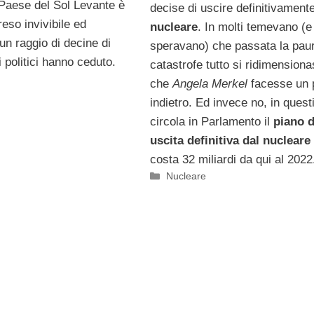
il Paese del Sol Levante è
decise di uscire definitivamente
eso invivibile ed
nucleare
. In molti temevano (e
 un raggio di decine di
speravano) che passata la paur
i politici hanno ceduto.
catastrofe tutto si ridimension
che
Angela Merkel
facesse un 
indietro. Ed invece no, in questi
circola in Parlamento il
piano d
uscita definitiva dal nucleare
costa 32 miliardi da qui al 2022
Categorie
Nucleare