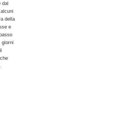
 dal
 alcuni
a della
asse e
passo
 giorni
i
che
.