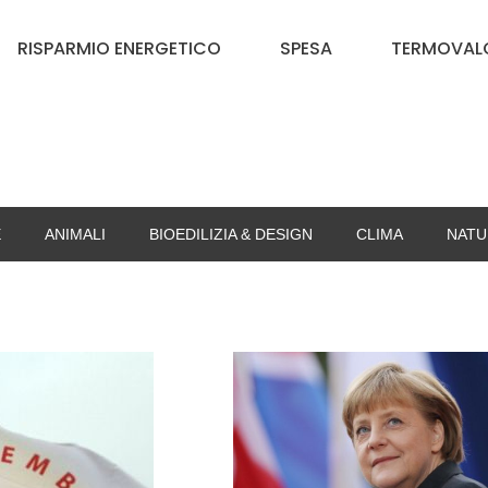
RISPARMIO ENERGETICO
SPESA
TERMOVALO
E
ANIMALI
BIOEDILIZIA & DESIGN
CLIMA
NATU