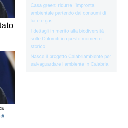
Casa green: ridurre l’impronta
ambientale partendo dai consumi di
luce e gas
tato
I dettagli in merito alla biodiversità
sulle Dolomiti in questo momento
storico
Nasce il progetto Calabriambiente per
salvaguardare l’ambiente in Calabria
za
 di