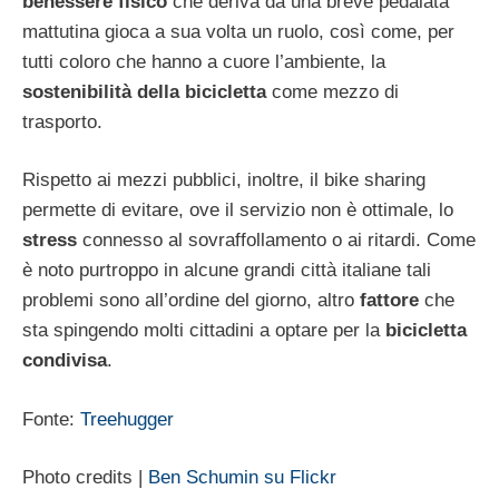
benessere
fisico
che deriva da una breve pedalata
mattutina gioca a sua volta un ruolo, così come, per
tutti coloro che hanno a cuore l’ambiente, la
sostenibilità
della
bicicletta
come mezzo di
trasporto.
Rispetto ai mezzi pubblici, inoltre, il bike sharing
permette di evitare, ove il servizio non è ottimale, lo
stress
connesso al sovraffollamento o ai ritardi. Come
è noto purtroppo in alcune grandi città italiane tali
problemi sono all’ordine del giorno, altro
fattore
che
sta spingendo molti cittadini a optare per la
bicicletta
condivisa
.
Fonte:
Treehugger
Photo credits |
Ben Schumin su Flickr