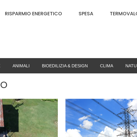
RISPARMIO ENERGETICO
SPESA
TERMOVALO
E
ANIMALI
BIOEDILIZIA & DESIGN
CLIMA
NATU
co