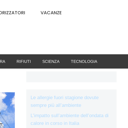
RIZZATORI
VACANZE
RA
RIFIUTI
SCIENZA
TECNOLOGIA
Le allergie fuori stagione dovute
sempre più all’ambiente
L’impatto sull’ambiente dell’ondata di
calore in corso in Italia