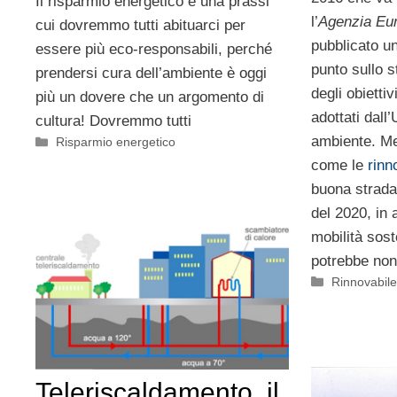
Il risparmio energetico è una prassi
l’
Agenzia Eur
cui dovremmo tutti abituarci per
pubblicato un
essere più eco-responsabili, perché
punto sullo 
prendersi cura dell’ambiente è oggi
degli obietti
più un dovere che un argomento di
adottati dall
cultura! Dovremmo tutti
ambiente. Men
Categorie
Risparmio energetico
come le
rinn
buona strada 
del 2020, in 
mobilità sost
potrebbe non
Categorie
Rinnovabil
Teleriscaldamento, il