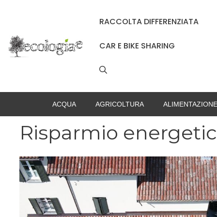
Vai
al
RACCOLTA DIFFERENZIATA
contenuto
CAR E BIKE SHARING
ACQUA
AGRICOLTURA
ALIMENTAZION
Risparmio energeti