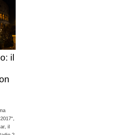
: il
con
ima
 2017“,
r, il
Radio 2