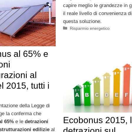
capire meglio le grandezze in g
il reale livello di convenienza di
questa soluzione.
Categorie
Risparmio energetico
us al 65% e
oni
urazioni al
 2015, tutti i
i
ntazione della Legge di
nge la conferma che
Ecobonus 2015, 
al 65%
e le
detrazioni
detrazioni sul
strutturazioni edilizie
al