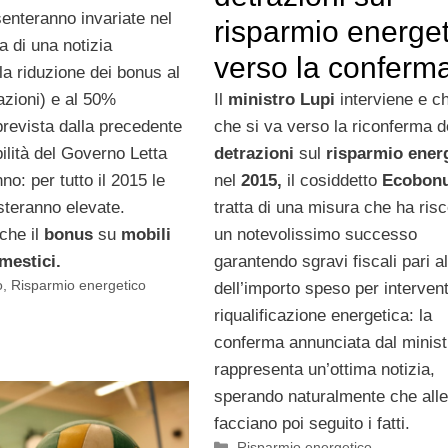
senteranno invariate nel
risparmio energet
ta di una notizia
verso la conferm
la riduzione dei bonus al
razioni) e al 50%
Il
ministro Lupi
interviene e ch
revista dalla precedente
che si va verso la riconferma d
ilità del Governo Letta
detrazioni
sul
risparmio ener
nno: per tutto il 2015 le
nel
2015,
il cosiddetto
Ecobonu
steranno elevate.
tratta di una misura che ha ris
che il
bonus
su
mobili
un notevolissimo successo
mestici.
garantendo sgravi fiscali pari 
o
,
Risparmio energetico
dell’importo speso per intervent
riqualificazione energetica: la
conferma annunciata dal minist
rappresenta un’ottima notizia,
sperando naturalmente che alle
facciano poi seguito i fatti.
Categorie
Risparmio energetico