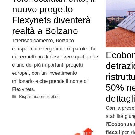
nuovo progetto
Flexynets diventerà
realtà a Bolzano
Teleriscaldamento, Bolzano
e risparmio energetico: tre parole che
Ecobon
ci permettono di descrivere quello che
detrazi
è uno dei più importanti progetti
europei, con un investimento
ristrutt
milionario e che prende il nome di
50% nel
Flexynets.
dettagl
Categorie
Risparmio energetico
Con la prese
stabilità giu
l’
Ecobonus 
fiscali
per
ri