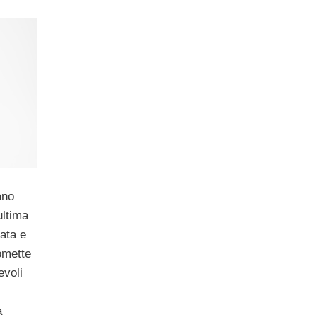
ano
ultima
vata e
omette
evoli
a