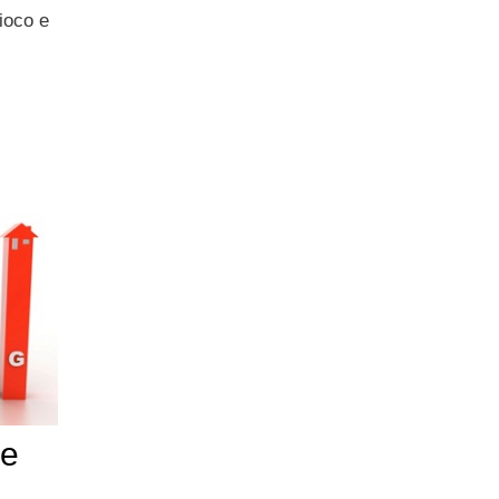
ioco e
le