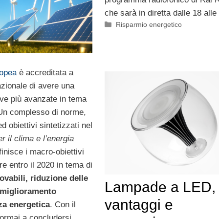
che sarà in diretta dalle 18 alle
Categorie
Risparmio energetico
opea
è accreditata a
nazionale di avere una
ive più avanzate in tema
Un complesso di norme,
d obiettivi sintetizzati nel
r il clima e l’energia
finisce i macro-obiettivi
e entro il 2020 in tema di
ovabili, riduzione delle
Lampade a LED,
 miglioramento
vantaggi e
nza energetica
. Con il
ormai a concludersi,