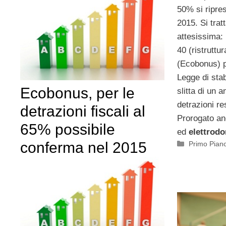
50% si ripre
2015. Si trat
attesissima: 
40 (ristruttu
(Ecobonus) p
Legge di stab
Ecobonus, per le
slitta di un a
detrazioni re
detrazioni fiscali al
Prorogato an
65% possibile
ed
elettrodo
Categorie
conferma nel 2015
Primo Pian