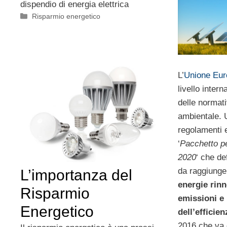
dispendio di energia elettrica
Categorie
Risparmio energetico
L’
Unione Eur
livello inter
delle normat
ambientale. 
regolamenti e
‘
Pacchetto pe
2020
‘ che de
da raggiunger
L’importanza del
energie rinn
Risparmio
emissioni e
Energetico
dell’efficie
2016 che va 