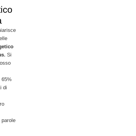
ico
a
iarisce
elle
getico
s.
Si
cosso
al 65%
i di
ro
 parole