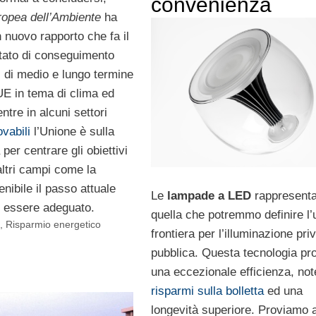
convenienza
opea dell’Ambiente
ha
 nuovo rapporto che fa il
stato di conseguimento
vi di medio e lungo termine
’UE in tema di clima ed
tre in alcuni settori
ovabili
l’Unione è sulla
per centrare gli obiettivi
altri campi come la
enibile il passo attuale
Le
lampade a LED
rappresent
 essere adeguato.
quella che potremmo definire l’
e
,
Risparmio energetico
frontiera per l’illuminazione pri
pubblica. Questa tecnologia pr
una eccezionale efficienza, not
risparmi sulla bolletta
ed una
longevità superiore. Proviamo 