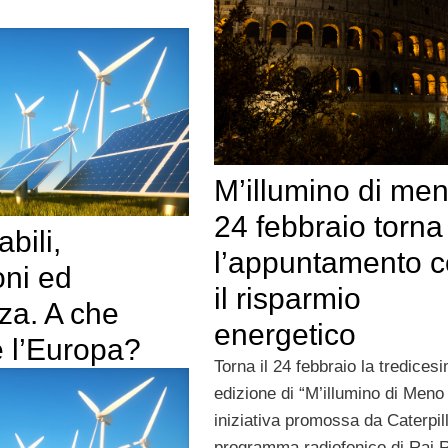
M’illumino di meno
24 febbraio torna
bili,
l’appuntamento 
oni ed
il risparmio
nza. A che
energetico
è l’Europa?
Torna il 24 febbraio la tredices
edizione di “M’illumino di Meno
iniziativa promossa da Caterpilla
programma radiofonico di Rai 