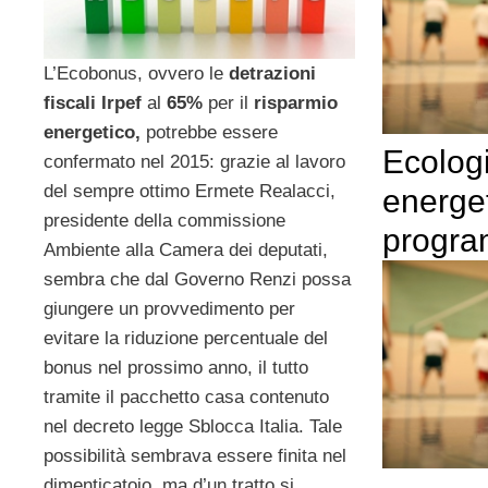
L’Ecobonus, ovvero le
detrazioni
fiscali Irpef
al
65%
per il
risparmio
energetico,
potrebbe essere
Ecologi
confermato nel 2015: grazie al lavoro
del sempre ottimo Ermete Realacci,
energet
presidente della commissione
progra
Ambiente alla Camera dei deputati,
sembra che dal Governo Renzi possa
giungere un provvedimento per
evitare la riduzione percentuale del
bonus nel prossimo anno, il tutto
tramite il pacchetto casa contenuto
nel decreto legge Sblocca Italia. Tale
possibilità sembrava essere finita nel
dimenticatoio, ma d’un tratto si