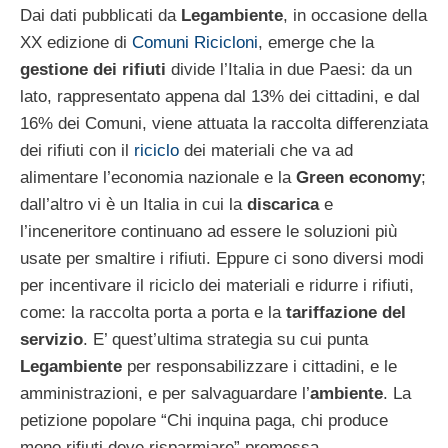
Dai dati pubblicati da
Legambiente
, in occasione della
XX edizione di
Comuni Ricicloni
, emerge che la
gestione dei rifiuti
divide l’Italia in due Paesi: da un
lato, rappresentato appena dal 13% dei cittadini, e dal
16% dei Comuni, viene attuata la raccolta differenziata
dei rifiuti con il
riciclo
dei materiali che va ad
alimentare l’economia nazionale e la
Green economy
;
dall’altro vi è un Italia in cui la
discarica
e
l’inceneritore continuano ad essere le soluzioni più
usate per smaltire i rifiuti. Eppure ci sono diversi modi
per incentivare il riciclo dei materiali e ridurre i rifiuti,
come: la raccolta porta a porta e la
tariffazione del
servizio
. E’ quest’ultima strategia su cui punta
Legambiente
per responsabilizzare i cittadini, e le
amministrazioni, e per salvaguardare l’
ambiente
. La
petizione popolare “Chi inquina paga, chi produce
meno rifiuti deve risparmiare” promossa