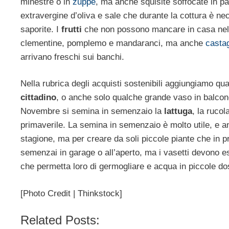
minestre o in
zuppe
, ma anche squisite soffocate in pa
extravergine d’oliva e sale che durante la cottura è ne
saporite. I
frutti
che non possono mancare in casa nel
clementine, pomplemo e mandaranci, ma anche
casta
arrivano freschi sui banchi.
Nella rubrica degli acquisti sostenibili aggiungiamo q
cittadino
, o anche solo qualche grande vaso in balcone 
Novembre si semina in semenzaio la
lattuga
, la rucol
primaverile. La semina in semenzaio è molto utile, e a
stagione, ma per creare da soli piccole piante che in
semenzai in garage o all’aperto, ma i vasetti devono e
che permetta loro di germogliare e acqua in piccole dos
[Photo Credit | Thinkstock]
Related Posts: