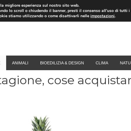
i la migliore esperienza sul nostro sito web.
ndo lo scroll o chiudendo il banner, presti il consenso all’uso di tutti i
RISPARMIO ENERGETICO
SPESA
TERMOVALO
ookie stiamo utilizzando o come disattivarli nelle
impostazioni
.
E
ANIMALI
BIOEDILIZIA & DESIGN
CLIMA
NATU
stagione, cose acquista