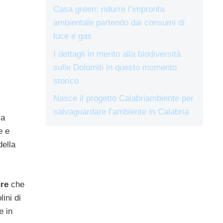
Casa green: ridurre l’impronta
ambientale partendo dai consumi di
luce e gas
I dettagli in merito alla biodiversità
sulle Dolomiti in questo momento
storico
Nasce il progetto Calabriambiente per
salvaguardare l’ambiente in Calabria
 a
e e
della
ure
che
lini di
e in