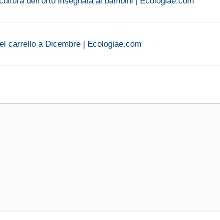
cultura dell’orto insegnata ai bambini | Ecologiae.com
nel carrello a Dicembre | Ecologiae.com