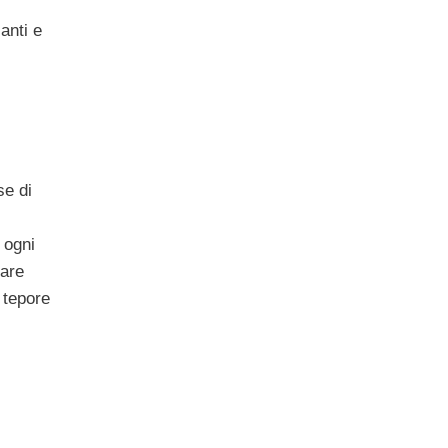
anti e
se di
 ogni
eare
 tepore