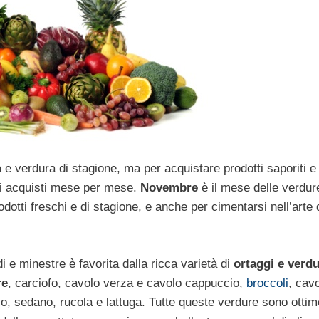
a e verdura di stagione, ma per acquistare prodotti saporiti e
li acquisti mese per mese.
Novembre
è il mese delle verdur
otti freschi e di stagione, e anche per cimentarsi nell’arte 
i e minestre è favorita dalla ricca varietà di
ortaggi e verd
re
, carciofo, cavolo verza e cavolo cappuccio,
broccoli
, cavo
cio, sedano, rucola e lattuga. Tutte queste verdure sono ottim