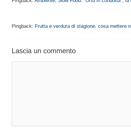
Pingback:
Ambiente, Slow Food: “Orto in condotta”, la 
Pingback:
Frutta e verdura di stagione, cosa mettere 
Lascia un commento
Commento