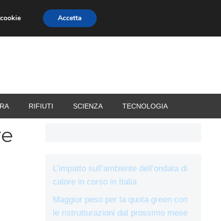
 cookie
Accetta
RIZZATORI
VACANZE
RA
RIFIUTI
SCIENZA
TECNOLOGIA
re
L’impatto sull’ambiente dell’ondata di
calore in corso in Italia
Maggior peso per la quota green con
le ristrutturazioni dal prossimo mese