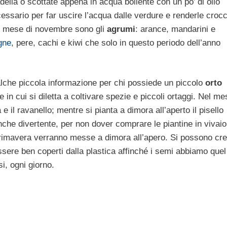
della o scottate appena in acqua bollente con un po’ di olio
cessario per far uscire l’acqua dalle verdure e renderle crocc
 mese di novembre sono gli
agrumi
: arance, mandarini e
gne
, pere, cachi e kiwi che solo in questo periodo dell’anno
ualche piccola informazione per chi possiede un piccolo
orto
in cui si diletta a coltivare spezie e piccoli ortaggi. Nel me
a e il ravanello; mentre si pianta a dimora all’aperto il pisello
nche divertente, per non dover comprare le piantine in vivaio
 primavera verranno messe a dimora all’apero. Si possono cr
ssere ben coperti dalla plastica affinché i semi abbiamo quel
i, ogni giorno.