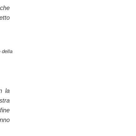
nche
etto
 della
n la
stra
fine
anno