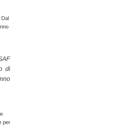
 Dal
anno
RSAF
o di
anno
le
e per