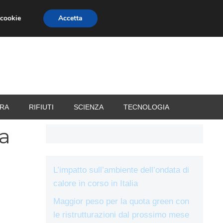
 cookie
Accetta
RIZZATORI
VACANZE
RA
RIFIUTI
SCIENZA
TECNOLOGIA
 a
L’impatto sull’ambiente dell’ondata di
calore in corso in Italia
Maggior peso per la quota green con
le ristrutturazioni dal prossimo mese