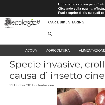
Vai
Utilizziamo i cookie per offrirt
Cliccando sulla pagina, effettua
al
RACCOLTA DIFFERENZIATA
Puoi scoprire di più su quali c
contenuto
CAR E BIKE SHARING
ACQUA
AGRICOLTURA
ALIMENTAZION
Specie invasive, crol
causa di insetto cin
21 Ottobre 2011
di
Redazione