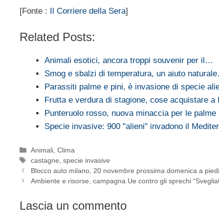
[Fonte :
Il Corriere della Sera
]
Related Posts:
Animali esotici, ancora troppi souvenir per il…
Smog e sbalzi di temperatura, un aiuto natural
Parassiti palme e pini, è invasione di specie al
Frutta e verdura di stagione, cose acquistare 
Punteruolo rosso, nuova minaccia per le palme
Specie invasive: 900 "alieni" invadono il Medite
Categorie
Animali
,
Clima
Tag
castagne
,
specie invasive
Blocco auto milano, 20 novembre prossima domenica a pied
Ambiente e risorse, campagna Ue contro gli sprechi “Svegliat
Lascia un commento