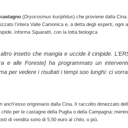
 castagno
(
Dryocosmus kuriphilus
) che proviene dalla Cina.
zzato l’intera Valle Camonica e, a detta degli esperti, ogni 
nipide
, informa
Squaratti
, con la lotta biologica
 altro insetto che mangia e uccide il cinipide. L’E
ura e alle Foreste
] ha programmato un intervent
 per vedere i risultati i tempi soo lunghi: ci vorr
n
anch’esso origninario dalla Cina. Il raccolto dimezzato del
l chilo per le castagne della Puglia o della Campagna; mentr
sti di vendita sono di 5,50 euro al chilo, o più.