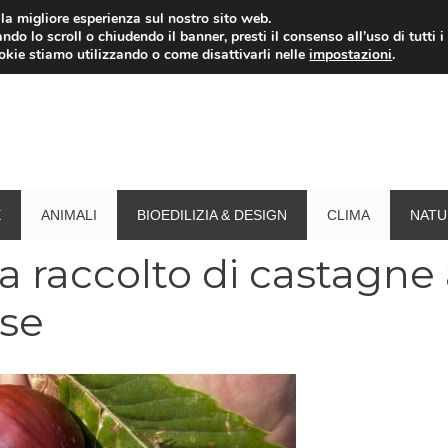
i la migliore esperienza sul nostro sito web.
ndo lo scroll o chiudendo il banner, presti il consenso all’uso di tutti i
RISPARMIO ENERGETICO
SPESA
TERMOVALO
ookie stiamo utilizzando o come disattivarli nelle
impostazioni
.
E
ANIMALI
BIOEDILIZIA & DESIGN
CLIMA
NATU
la raccolto di castagne
ese