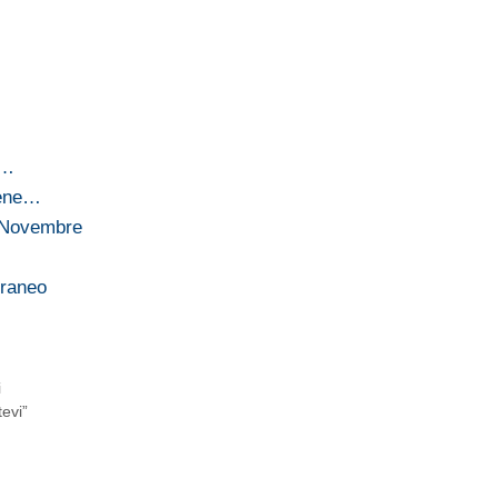
e…
iene…
a Novembre
rraneo
i
evi”