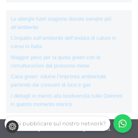
Le allergie fuori stagione dovute sempre più
all’ambiente
L’impatto sull’ambiente dell’ondata di calore in
corso in Italia
Maggior peso per la quota green con le
ristrutturazioni dal prossimo mese
Casa green: ridurre l’impronta ambientale
partendo dai consumi di luce e gas
I dettagli in merito alla biodiversità sulle Dolomiti
in questo momento storico
Vuoi pubblicare sul nostro network?
ecologiae.com © 2026. All right reserverd.