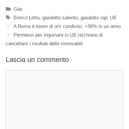
Categorie
Gas
Tag
Enrico Letta
,
gasdotto salento
,
gasdotto tap
,
UE
A Roma è boom di orti condivisi, +50% in un anno
Permessi per inquinare in UE rischiano di
cancellare i risultati delle rinnovabili
Lascia un commento
Commento