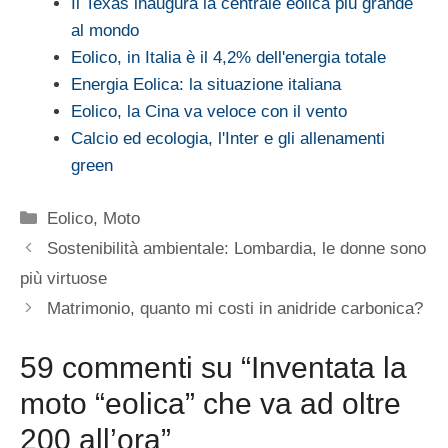
Il Texas inaugura la centrale eolica più grande
al mondo
Eolico, in Italia è il 4,2% dell'energia totale
Energia Eolica: la situazione italiana
Eolico, la Cina va veloce con il vento
Calcio ed ecologia, l'Inter e gli allenamenti
green
Categorie
Eolico
,
Moto
Sostenibilità ambientale: Lombardia, le donne sono
più virtuose
Matrimonio, quanto mi costi in anidride carbonica?
59 commenti su “Inventata la
moto “eolica” che va ad oltre
200 all’ora”