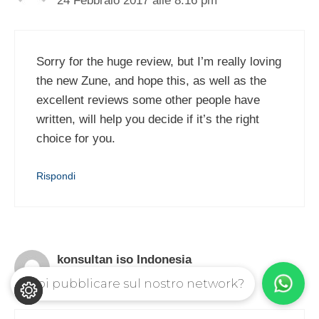
24 Febbraio 2017 alle 8:16 pm
Sorry for the huge review, but I’m really loving
the new Zune, and hope this, as well as the
excellent reviews some other people have
written, will help you decide if it’s the right
choice for you.
Rispondi
konsultan iso Indonesia
24 Febbraio 2017 alle 10:41 pm
Vuoi pubblicare sul nostro network?