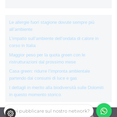
Le allergie fuori stagione dovute sempre più
all’ambiente
L’impatto sull’ambiente dell’ondata di calore in
corso in Italia
Maggior peso per la quota green con le
ristrutturazioni dal prossimo mese
Casa green: ridurre l’impronta ambientale
partendo dai consumi di luce e gas
I dettagli in merito alla biodiversità sulle Dolomiti
in questo momento storico
Vuoi pubblicare sul nostro network?
ecologiae.com © 2026. All right reserverd.