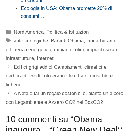
americani
Ecologia in USA: Obama promette 20% di
consumi…
Categorie
Nord America
,
Politica & Istituzioni
Tag
auto ecologiche
,
Barack Obama
,
biocarburanti
,
efficienza energetica
,
impianti eolici
,
impianti solari
,
infrastrutture
,
Internet
Edifici grigi addio! Cambiamenti climatici e
carburanti verdi coloreranno le città di muschio e
licheni
A Natale fai un regalo sostenibile, pianta un albero
con Legambiente e Azzero CO2 nel BosCO2
10 commenti su “Obama
inaugura il “Green New Deal””