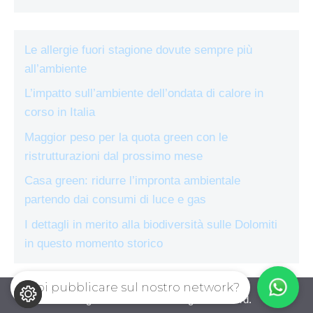
Le allergie fuori stagione dovute sempre più
all’ambiente
L’impatto sull’ambiente dell’ondata di calore in
corso in Italia
Maggior peso per la quota green con le
ristrutturazioni dal prossimo mese
Casa green: ridurre l’impronta ambientale
partendo dai consumi di luce e gas
I dettagli in merito alla biodiversità sulle Dolomiti
in questo momento storico
Vuoi pubblicare sul nostro network?
ecologiae.com © 2026. All right reserverd.