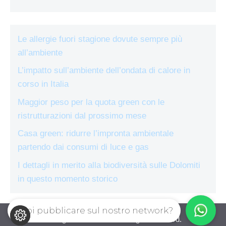
Le allergie fuori stagione dovute sempre più
all’ambiente
L’impatto sull’ambiente dell’ondata di calore in
corso in Italia
Maggior peso per la quota green con le
ristrutturazioni dal prossimo mese
Casa green: ridurre l’impronta ambientale
partendo dai consumi di luce e gas
I dettagli in merito alla biodiversità sulle Dolomiti
in questo momento storico
Vuoi pubblicare sul nostro network?
ecologiae.com © 2026. All right reserverd.