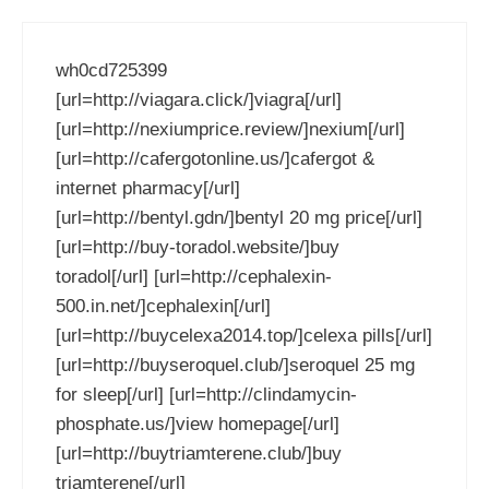
wh0cd725399
[url=http://viagara.click/]viagra[/url]
[url=http://nexiumprice.review/]nexium[/url]
[url=http://cafergotonline.us/]cafergot &
internet pharmacy[/url]
[url=http://bentyl.gdn/]bentyl 20 mg price[/url]
[url=http://buy-toradol.website/]buy
toradol[/url] [url=http://cephalexin-
500.in.net/]cephalexin[/url]
[url=http://buycelexa2014.top/]celexa pills[/url]
[url=http://buyseroquel.club/]seroquel 25 mg
for sleep[/url] [url=http://clindamycin-
phosphate.us/]view homepage[/url]
[url=http://buytriamterene.club/]buy
triamterene[/url]