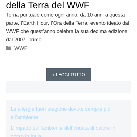
della Terra del WWF
Torna puntuale come ogni anno, da 10 anni a questa
parte, l’Earth Hour, l’Ora della Terra, evento ideato dal
WWF che quest’anno celebra la sua decima edizione
dal 2007, primo
Categorie
WWF
+ LEGGI TUTTO
Le allergie fuori stagione dovute sempre più
all’ambiente
L’impatto sull’ambiente dell’ondata di calore in
corso in Italia