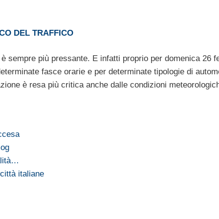
CO DEL TRAFFICO
ane è sempre più pressante. E infatti proprio per domenica 26 f
determinate fasce orarie e per determinate tipologie di automo
zione è resa più critica anche dalle condizioni meteorologic
accesa
mog
alità…
ittà italiane