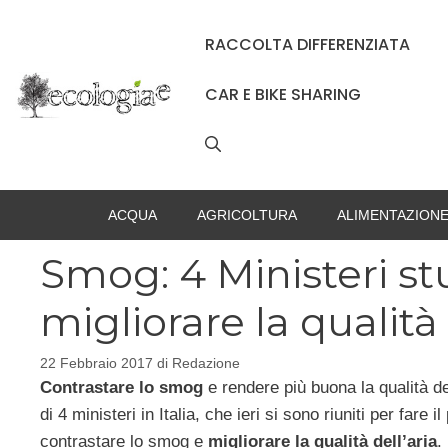
Vai
al
RACCOLTA DIFFERENZIATA
contenuto
CAR E BIKE SHARING
ACQUA
AGRICOLTURA
ALIMENTAZION
Smog: 4 Ministeri st
migliorare la qualità 
22 Febbraio 2017
di
Redazione
Contrastare lo smog
e rendere più buona la qualità del
di 4 ministeri in Italia, che ieri si sono riuniti per far
contrastare lo smog e
migliorare la qualità dell’aria
.