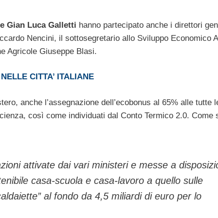
e Gian Luca Galletti
hanno partecipato anche i direttori gen
Riccardo Nencini, il sottosegretario allo Sviluppo Economico 
che Agricole Giuseppe Blasi.
ELLE CITTA’ ITALIANE
istero, anche l’assegnazione dell’ecobonus al 65% alle tutte l
ficienza, così come individuati dal Conto Termico 2.0. Come 
 azioni attivate dai vari ministeri e messe a disposiz
tenibile casa-scuola e casa-lavoro a quello sulle
caldaiette” al fondo da 4,5 miliardi di euro per lo