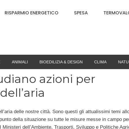
RISPARMIO ENERGETICO
SPESA
TERMOVALO
E
ANIMALI
BIOEDILIZIA & DESIGN
CLIMA
NATU
udiano azioni per
dell’aria
l’aria delle nostre città. Sono questi gli attualissimi temi all
e il punto della situazione su tutte le misure messe in campo pe
 I Ministeri dell’Ambiente, Trasporti, Sviluppo e Politiche Agri