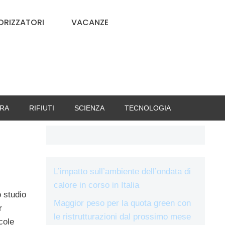
RIZZATORI
VACANZE
RA
RIFIUTI
SCIENZA
TECNOLOGIA
L’impatto sull’ambiente dell’ondata di
calore in corso in Italia
o studio
Maggior peso per la quota green con
r
le ristrutturazioni dal prossimo mese
cole