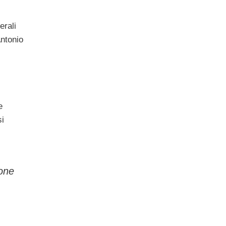
erali
Antonio
e
si
ione