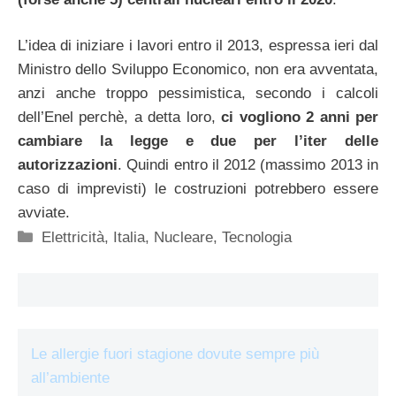
L’idea di iniziare i lavori entro il 2013, espressa ieri dal
Ministro dello Sviluppo Economico, non era avventata,
anzi anche troppo pessimistica, secondo i calcoli
dell’Enel perchè, a detta loro,
ci vogliono 2 anni per
cambiare la legge e due per l’iter delle
autorizzazioni
. Quindi entro il 2012 (massimo 2013 in
caso di imprevisti) le costruzioni potrebbero essere
avviate.
Categorie
Elettricità
,
Italia
,
Nucleare
,
Tecnologia
Le allergie fuori stagione dovute sempre più
all’ambiente