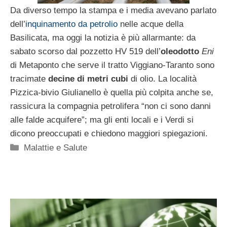
Da diverso tempo la stampa e i media avevano parlato
dell’
inquinamento da petrolio
nelle acque della
Basilicata, ma oggi la notizia è più allarmante: da
sabato scorso dal pozzetto HV 519 dell’
oleodotto
Eni
di Metaponto che serve il tratto Viggiano-Taranto sono
tracimate
decine di metri cubi
di olio. La località
Pizzica-bivio Giulianello è quella più colpita anche se,
rassicura la compagnia petrolifera “non ci sono danni
alle falde acquifere”; ma gli enti locali e i Verdi si
dicono preoccupati e chiedono maggiori spiegazioni.
Categorie
Malattie e Salute