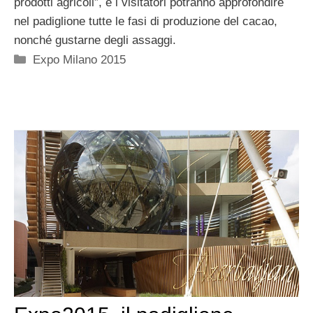
prodotti agricoli”, e i visitatori potranno approfondire
nel padiglione tutte le fasi di produzione del cacao,
nonché gustarne degli assaggi.
Categorie
Expo Milano 2015