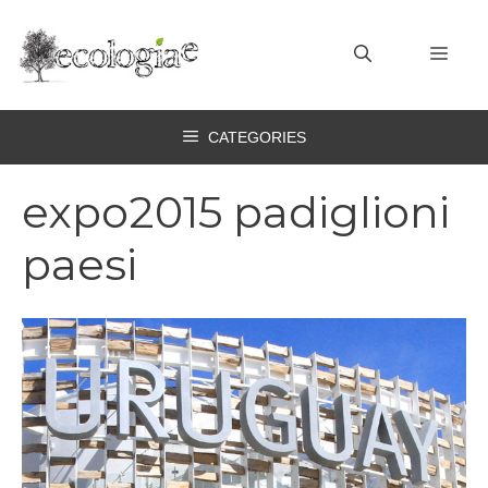
Vai
al
MEN
contenuto
CATEGORIES
expo2015 padiglioni
paesi