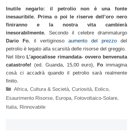
Inutile negarlo: il petrolio non è una fonte
inesauribile. Prima o poi le riserve dell’oro nero
finiranno e la nostra vita cambierà
inesorabilmente.
Secondo il celebre drammaturgo
Dario Fo
, il vertiginoso
aumento del prezzo
del
petrolio è legato alla scarsità delle risorse del greggio.
Nel libro
L’apocalisse rimandata- ovvero benvenuta
catastrofe!
(ed. Guanda, 15,00 euro),
Fo
immagina
cosà ci accadrà quando il petrolio sarà realmente
finito.
Categorie
Africa
,
Cultura & Società
,
Curiosità
,
Eolico
,
Esaurimento Risorse
,
Europa
,
Fotovoltaico-Solare
,
Italia
,
Rinnovabile