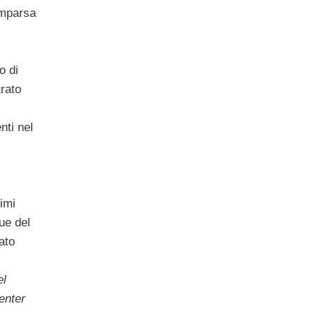
omparsa
o di
trato
nti nel
timi
que del
ato
el
enter