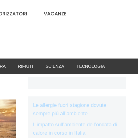
RIZZATORI
VACANZE
RA
RIFIUTI
SCIENZA
TECNOLOGIA
Le allergie fuori stagione dovute
sempre più all’ambiente
L’impatto sull’ambiente dell’ondata di
calore in corso in Italia