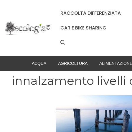
Vai
al
RACCOLTA DIFFERENZIATA
contenuto
CAR E BIKE SHARING
ACQUA
AGRICOLTURA
ALIMENTAZION
innalzamento livelli