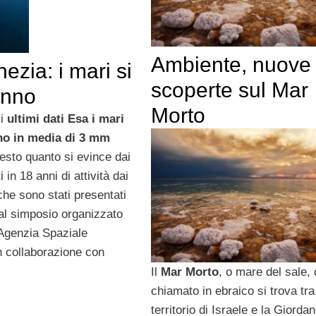
Ambiente, nuove
ezia: i mari si
scoperte sul Mar
anno
Morto
i
ultimi dati Esa i mari
no in media di 3 mm
esto quanto si evince dai
i in 18 anni di attività dai
 che sono stati presentati
 al simposio organizzato
’Agenzia Spaziale
n collaborazione con
Il
Mar Morto
, o mare del sale,
chiamato in ebraico si trova tra 
territorio di Israele e la Giorda