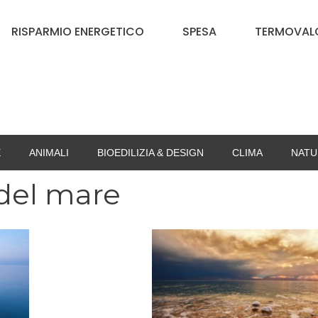
RISPARMIO ENERGETICO
SPESA
TERMOVALO
E
ANIMALI
BIOEDILIZIA & DESIGN
CLIMA
NATU
 del mare