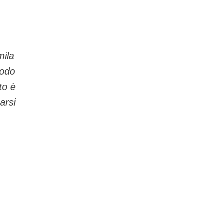
mila
iodo
to è
arsi