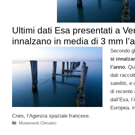
Ultimi dati Esa presentati a Ven
innalzano in media di 3 mm l’
Secondo gl
si innalza
l’anno
. Qu
dati raccolt
satelliti, e
di recente
dall’Esa, l
Europea, i
Cnes, l’Agenzia spaziale francese.
Categorie
Mutamenti Climatici