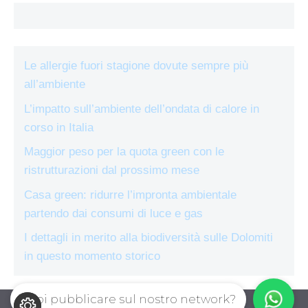
Le allergie fuori stagione dovute sempre più
all’ambiente
L’impatto sull’ambiente dell’ondata di calore in
corso in Italia
Maggior peso per la quota green con le
ristrutturazioni dal prossimo mese
Casa green: ridurre l’impronta ambientale
partendo dai consumi di luce e gas
I dettagli in merito alla biodiversità sulle Dolomiti
in questo momento storico
Vuoi pubblicare sul nostro network?