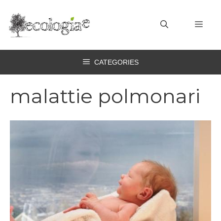
Vai
al
MEN
contenuto
CATEGORIES
malattie polmonari