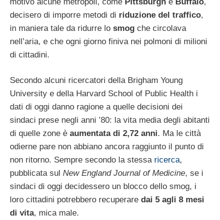
motivo alcune metropoli, come
Pittsburgh
e
Buffalo
,
decisero di imporre metodi di
riduzione del traffico
,
in maniera tale da ridurre lo
smog
che circolava
nell’aria, e che ogni giorno finiva nei polmoni di milioni
di cittadini.
Secondo alcuni ricercatori della Brigham Young
University e della Harvard School of Public Health i
dati di oggi danno ragione a quelle decisioni dei
sindaci prese negli anni ’80: la vita media degli abitanti
di quelle zone è
aumentata di 2,72 anni
. Ma le città
odierne pare non abbiano ancora raggiunto il punto di
non ritorno. Sempre secondo la stessa
ricerca
,
pubblicata sul
New England Journal of Medicine
, se i
sindaci di oggi decidessero un blocco dello smog, i
loro cittadini potrebbero recuperare
dai 5 agli 8 mesi
di vita
, mica male.