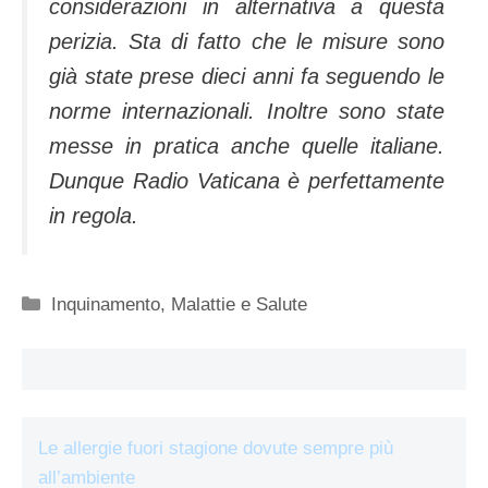
considerazioni in alternativa a questa
perizia. Sta di fatto che le misure sono
già state prese dieci anni fa seguendo le
norme internazionali. Inoltre sono state
messe in pratica anche quelle italiane.
Dunque Radio Vaticana è perfettamente
in regola.
Categorie
Inquinamento
,
Malattie e Salute
Le allergie fuori stagione dovute sempre più
all’ambiente