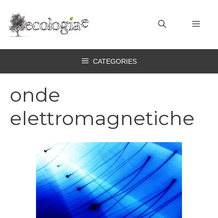
Vai
al
MEN
contenuto
CATEGORIES
onde
elettromagnetiche