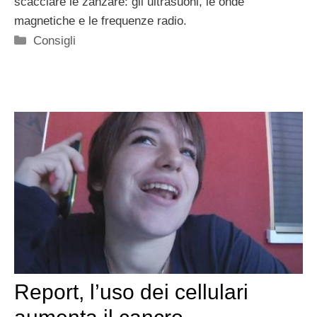
scacciare le zanzare: gli ultrasuoni, le onde
magnetiche e le frequenze radio.
Categorie
Consigli
Report, l’uso dei cellulari