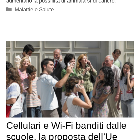
aumentano la possiilità di ammalarsi di cancro.
Categorie
Malattie e Salute
Cellulari e Wi-Fi banditi dalle
scuole, la proposta dell’Ue