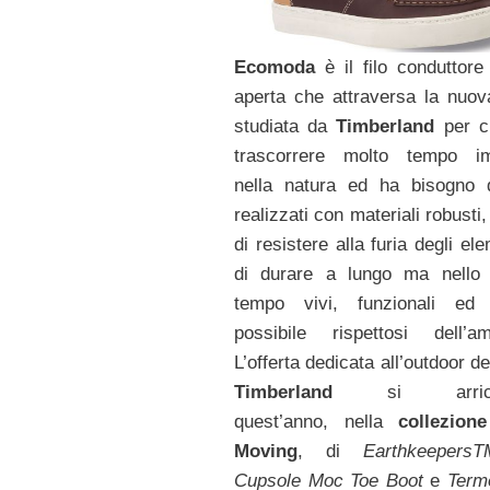
Ecomoda
è il filo conduttore 
aperta che attraversa la nuo
studiata da
Timberland
per c
trascorrere molto tempo i
nella natura ed ha bisogno 
realizzati con materiali robusti
di resistere alla furia degli el
di durare a lungo ma nello 
tempo vivi, funzionali ed 
possibile rispettosi dell’am
L’offerta dedicata all’outdoor d
Timberland
si arricch
quest’anno, nella
collezion
Moving
, di
Earthkeepers
Cupsole Moc Toe Boot
e
Term