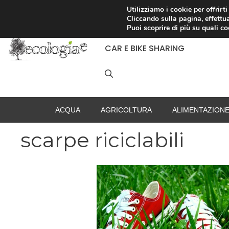
Vai
Utilizziamo i cookie per offrirt
Cliccando sulla pagina, effettua
al
RACCOLTA DIFFERENZIATA
Puoi scoprire di più su quali c
contenuto
CAR E BIKE SHARING
ACQUA
AGRICOLTURA
ALIMENTAZION
scarpe riciclabili