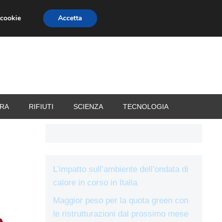
 cookie
Accetta
RIZZATORI
VACANZE
RA
RIFIUTI
SCIENZA
TECNOLOGIA
L’impatto sull’ambiente dell’ondata di
calore in corso in Italia
Maggior peso per la quota green con
le ristrutturazioni dal prossimo mese