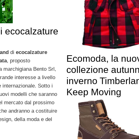
di ecocalzature
and
di
ecocalzature
Ecomoda, la nuo
ata
, proposto
collezione autun
da marchigiana Bento Srl,
rande interesse a livello
inverno Timberla
 internazionale. Sotto i
Keep Moving
i nuovi modelli che saranno
l mercato dal prossimo
che andranno a costituire
esign, della moda e del