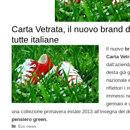
Carta Vetrata, il nuovo brand 
tutte italiane
Il nuovo
br
Carta Vetr
dall’azien
desta già g
nazionale e
riflettori 
immessi ne
gennaio e 
una collezione primavera estate 2013 all’insegna del d
pensiero green.
Categorie
Eco news