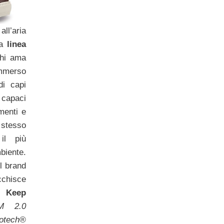
all’aria
va
linea
hi ama
mmerso
di capi
, capaci
ementi e
stesso
il più
biente.
el brand
isce
e Keep
TM 2.0
otech®