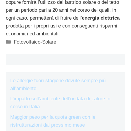
oppure fornirà l’utilizzo del lastrico solare o del tetto
per un periodo pari a 20 anni nel corso dei quali, in
ogni caso, permetterà di fruire dell’
energia
elettrica
prodotta per i propri usi e con conseguenti risparmi
economici ed ambientali.
Categorie
Fotovoltaico-Solare
Le allergie fuori stagione dovute sempre più
all’ambiente
L’impatto sull’ambiente dell’ondata di calore in
corso in Italia
Maggior peso per la quota green con le
ristrutturazioni dal prossimo mese