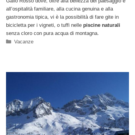
Gallo Rosso dove, oltre alla bellezza del paesaggio e
all’ospitalità familiare, alla cucina genuina e alla
gastronomia tipica, vi è la possibilità di fare gite in
bicicletta per i vigneti, o tuffi nelle
piscine naturali
senza cloro con pura acqua di montagna.
Categorie
Vacanze