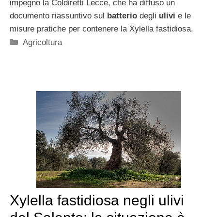
impegno la Coldiretti Lecce, che ha diffuso un
documento riassuntivo sul
batterio
degli
ulivi
e le
misure pratiche per contenere la Xylella fastidiosa.
Categorie
Agricoltura
Xylella fastidiosa negli ulivi