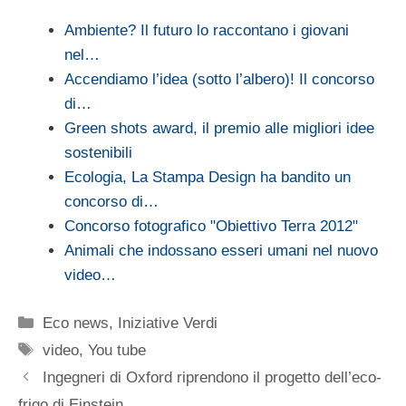
Ambiente? Il futuro lo raccontano i giovani
nel…
Accendiamo l’idea (sotto l’albero)! Il concorso
di…
Green shots award, il premio alle migliori idee
sostenibili
Ecologia, La Stampa Design ha bandito un
concorso di…
Concorso fotografico "Obiettivo Terra 2012"
Animali che indossano esseri umani nel nuovo
video…
Categorie
Eco news
,
Iniziative Verdi
Tag
video
,
You tube
Ingegneri di Oxford riprendono il progetto dell’eco-
frigo di Einstein